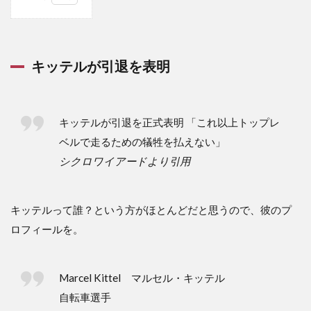
1
キ
ッ
テ
キッテルが引退を表明
ル
が
引
退
を
キッテルが引退を正式表明 「これ以上トップレ
表
ベルで走るための犠牲を払えない」
明
シクロワイアードより引用
2
人
生
キッテルって誰？という方がほとんどだと思うので、彼のプ
を
ど
ロフィールを。
う
捉
え
る
Marcel Kittel マルセル・キッテル
か
自転車選手