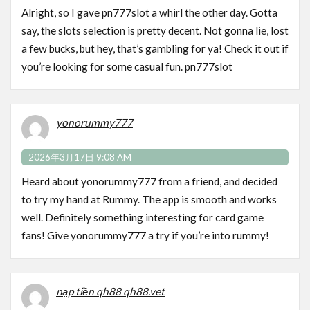
Alright, so I gave pn777slot a whirl the other day. Gotta
say, the slots selection is pretty decent. Not gonna lie, lost
a few bucks, but hey, that’s gambling for ya! Check it out if
you’re looking for some casual fun.
pn777slot
yonorummy777
2026年3月17日 9:08 AM
Heard about yonorummy777 from a friend, and decided
to try my hand at Rummy. The app is smooth and works
well. Definitely something interesting for card game
fans! Give
yonorummy777
a try if you’re into rummy!
nạp tiền qh88 qh88.vet