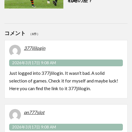
戦略の差？
コメント
（6件）
377jlilogin
2026年3月17日 9:08 AM
Just logged into 377jlilogin. It wasn’t bad. A solid
selection of games. Check it for myself and maybe luck!
Here you can find the link to it
377jlilogin
.
pn777slot
2026年3月17日 9:08 AM