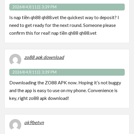
2026年4月11日 3:39 PM
Is nạp tiền qh88 qh88.vet the quickest way to deposit? I
need to get ready for the next round. Someone please
confirm this for real!
nạp tiền qh88 qh88.vet
zo88 apk download
2026年4月11日 3:39 PM
Downloading the ZO88 APK now. Hoping it’s not buggy
and the app is easy to use on my phone. Convenience is
key, right
zo88 apk download
!
ok9betvn