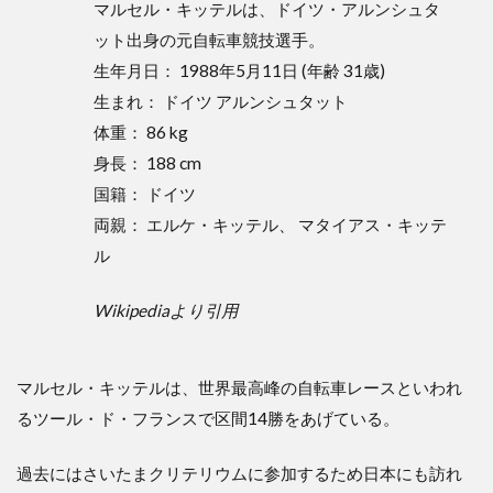
3
マルセル・キッテルは、ドイツ・アルンシュタ
個
ット出身の元自転車競技選手。
人
の
生年月日： 1988年5月11日 (年齢 31歳)
あ
生まれ： ドイツ アルンシュタット
り
体重： 86 kg
方
身長： 188 cm
4
ま
国籍： ドイツ
と
両親： エルケ・キッテル、 マタイアス・キッテ
め
ル
Wikipediaより引用
マルセル・キッテルは、世界最高峰の自転車レースといわれ
るツール・ド・フランスで区間14勝をあげている。
過去にはさいたまクリテリウムに参加するため日本にも訪れ