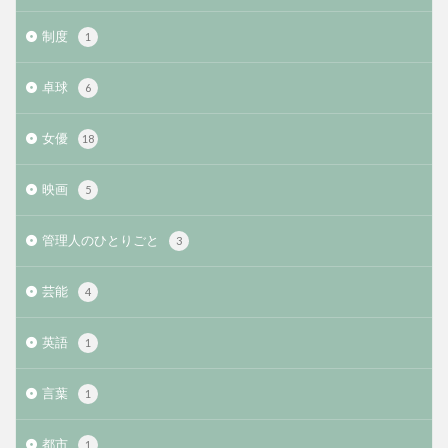
制度
1
卓球
6
女優
18
映画
5
管理人のひとりごと
3
芸能
4
英語
1
言葉
1
都市
1