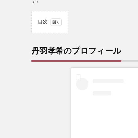
す。
目次
1
丹
羽
丹羽孝希のプロフィール
孝
希
の
プ
ロ
フ
ィ
ー
ル
2
丹
羽
孝