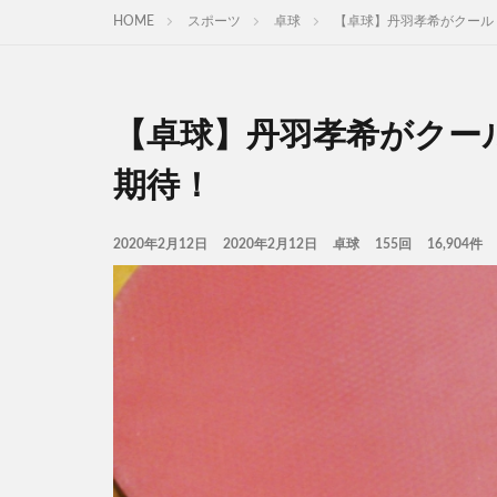
HOME
スポーツ
卓球
【卓球】丹羽孝希がクール
【卓球】丹羽孝希がクー
期待！
2020年2月12日
2020年2月12日
卓球
155回
16,904件