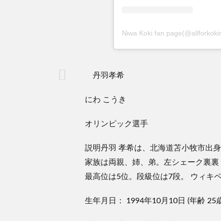
Niwa Koki fan page(@allfo
丹羽孝希
にわ こうき
オリンピック選手
説明丹羽 孝希は、北海道苫小牧市出身の
家族は両親、姉、弟。左シェーク裏裏ド
最高位は5位。段級位は7段。 ウィキ
生年月日： 1994年10月10日 (年齢 25歳