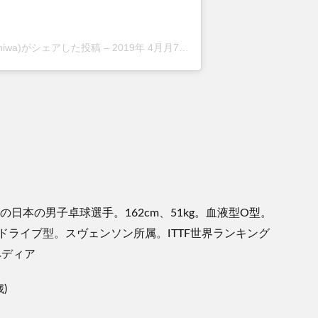
rkokiniwa)がシェアした投稿
–
2019年 4月月7日午前12時52分PDT
日本の男子卓球選手。162cm、51kg。血液型O型。
ライブ型。スヴェンソン所属。ITTF世界ランキング
ペディア
)